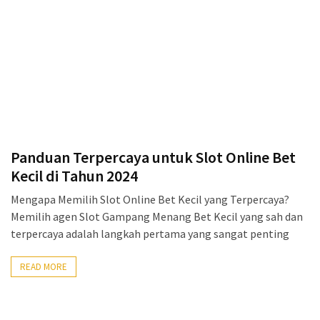
Panduan Terpercaya untuk Slot Online Bet
Kecil di Tahun 2024
Mengapa Memilih Slot Online Bet Kecil yang Terpercaya?
Memilih agen Slot Gampang Menang Bet Kecil yang sah dan
terpercaya adalah langkah pertama yang sangat penting
READ MORE