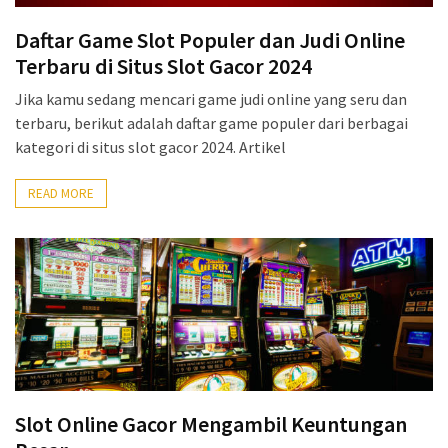
Daftar Game Slot Populer dan Judi Online
Terbaru di Situs Slot Gacor 2024
Jika kamu sedang mencari game judi online yang seru dan
terbaru, berikut adalah daftar game populer dari berbagai
kategori di situs slot gacor 2024. Artikel
READ MORE
Slot Online Gacor Mengambil Keuntungan