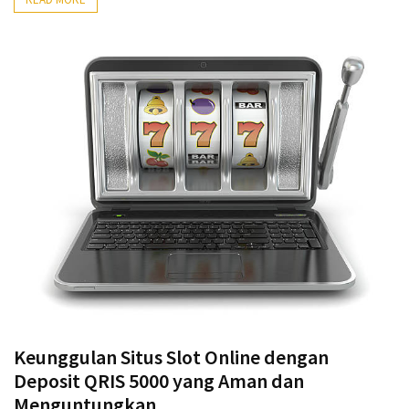
Populer
dan
Judi
Online
Terbaru
di
Situs
Slot
Gacor
2024
MOST
USED
CATEGORIES
Slot
Keunggulan Situs Slot Online dengan
Online
Deposit QRIS 5000 yang Aman dan
(17)
Menguntungkan