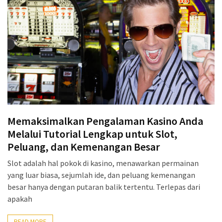
Aman
dan
Menguntungkan
Rahasia
Sukses
Bermain
Slot
Gacor:
Cara
Memaksimalkan Pengalaman Kasino Anda
Cerdas
Melalui Tutorial Lengkap untuk Slot,
Memaksimalkan
Peluang, dan Kemenangan Besar
Deposit
Slot adalah hal pokok di kasino, menawarkan permainan
QRIS
yang luar biasa, sejumlah ide, dan peluang kemenangan
Daftar
besar hanya dengan putaran balik tertentu. Terlepas dari
Game
apakah
Slot
READ MORE