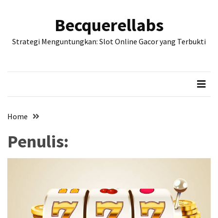
Skip
Skip
to
to
Becquerellabs
content
content
POS-
Strategi Menguntungkan: Slot Online Gacor yang Terbukti
POS
TERBARU
Panduan
Lengkap
untuk
Bermain
Home
Judi
Online
Penulis:
dengan
Bijak
Memaksimalkan
Pengalaman
Kasino
Anda